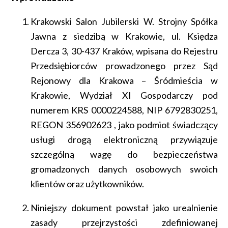
Top Time
Longines PrimaLuna
Longines Legend Diver Watch
Tissot Carson Lady
Tissot T-GOLD
Tissot Everytime
Zegarki Atlantic
zegarki powyżej 100000 zł
Krakowski Salon Jubilerski W. Strojny Spółka
Jawna z siedzibą w Krakowie, ul. Księdza
Longines Record
Longines Conquest
Tissot PRX Powermatic 80
TISSOT HERITAGE
Tissot Le Locle
✨ Prezenty dla Niej
Dercza 3, 30-437 Kraków, wpisana do Rejestru
Przedsiębiorców prowadzonego przez Sąd
Longines Conquest
Longines Conquest Classic
Tissot PR 100
⌚ Prezenty dla Niego
Rejonowy dla Krakowa – Śródmieścia w
Krakowie, Wydział XI Gospodarczy pod
The Longines Elegant Collection
Longines Heritage
Tissot Tradition
Złote zegarki
numerem KRS 0000224588, NIP 6792830251,
Longines Conquest Classic
Longines HydroConquest
Tissot PRX Quartz
Stalowe Zegarki
REGON 356902623 , jako podmiot świadczący
usługi drogą elektroniczną przywiązuje
Longines Legend Diver Watch
Longines La Grande Classique
Tissot Gentleman Powermatic 80 Open Heart
Zegarki Mechaniczne
szczególną wagę do bezpieczeństwa
gromadzonych danych osobowych swoich
Longines Master Collection
Zegarki na Bransolecie
klientów oraz użytkowników.
Longines Spirit
Niniejszy dokument powstał jako urealnienie
zasady przejrzystości zdefiniowanej
The Longines Elegant Collection