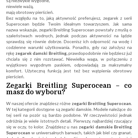
są niezwykle wygodne,
niewiele ważą,
mają obrotowy pierścień.
Bez względu na to, jaką aktywność preferujesz, zegarek z serii
Superocean będzie Twoim idealnym towarzyszem. Jak sama
nazwa wskazuje, zegarki Breitling Superocean powstały z myślą o
szaleństwach wodnych, jednak podczas aktywności na lądzie
sprawdzą się równie dobrze. Docenisz ich odporność na wodę i
codzienne warunki użytkowania. Ponadto, gdy raz założysz na
rękę
zegarek damski Breitling,
prawdopodobnie nie będziesz już
chciała się z nim rozstawać. Niewielka waga, w połączeniu z
wyjątkowo wygodnym paskiem, odpowiadają za maksymalny
komfort. Użyteczną funkcją jest też bez wątpienia obrotowy
pierścień.
Zegarki Breitling Superocean – co
masz do wyboru?
W naszej ofercie znajdziesz różne
zegarki Breitling Superocean
.
W tej kategorii dostępne są zegarki damskie. Modele należące do
tej serii na pozór są bardzo podobne. W rzeczywistości jednak
odróżnia je wiele istotnych detali. Pierwszy, najbardziej rzucający
się w oczy, to kolor. Znajdziesz u nas
zegarki damskie Breitling
Superocean
w uniwersalnych barwach, takich jak biel czy granat.