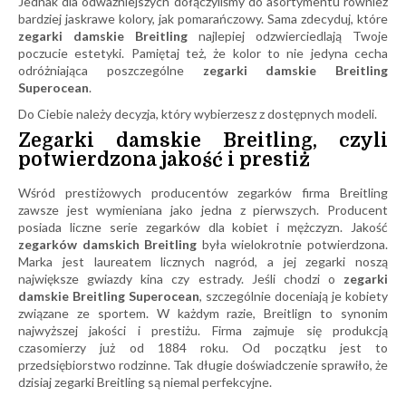
Jednak dla odważniejszych dołączyliśmy do asortymentu również
bardziej jaskrawe kolory, jak pomarańczowy. Sama zdecyduj, które
zegarki damskie Breitling
najlepiej odzwierciedlają Twoje
poczucie estetyki. Pamiętaj też, że kolor to nie jedyna cecha
odróżniająca poszczególne
zegarki damskie Breitling
Superocean
.
Do Ciebie należy decyzja, który wybierzesz z dostępnych modeli.
Zegarki damskie Breitling, czyli
potwierdzona jakość i prestiż
Wśród prestiżowych producentów zegarków firma Breitling
zawsze jest wymieniana jako jedna z pierwszych. Producent
posiada liczne serie zegarków dla kobiet i mężczyzn. Jakość
zegarków damskich Breitling
była wielokrotnie potwierdzona.
Marka jest laureatem licznych nagród, a jej zegarki noszą
największe gwiazdy kina czy estrady. Jeśli chodzi o
zegarki
damskie Breitling Superocean
, szczególnie doceniają je kobiety
związane ze sportem. W każdym razie, Breitlign to synonim
najwyższej jakości i prestiżu. Firma zajmuje się produkcją
czasomierzy już od 1884 roku. Od początku jest to
przedsiębiorstwo rodzinne. Tak długie doświadczenie sprawiło, że
dzisiaj zegarki Breitling są niemal perfekcyjne.