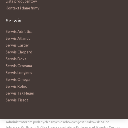
Lista producentów
Kontakt i dane firmy
Serwis
Serwis Adriatica
Serwis Atlantic
Serwis Cartier
Serwis Chopard
Serwis Doxa
Serwis Grovana
Serwis Longines
Serwis Omega
Serwis Rolex
Serwis Tag Heuer
Serwis Tissot
Administratorem podanych danych osobowych jest Krakowski Salon
Jubilerski W. Strojny Spółka Jawna z siedzibą w Krakowie, ul. Księdza Dercza