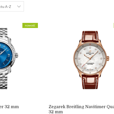
ktu A-Z
nowość
ier 32 mm
Zegarek Breitling Navitimer Qu
32 mm