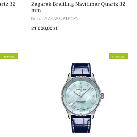
artz 32
Zegarek Breitling Navitimer Quartz 32
mm
Nr. ref. A77320D91K1P1
21 000,00 zł
nowość
nowość