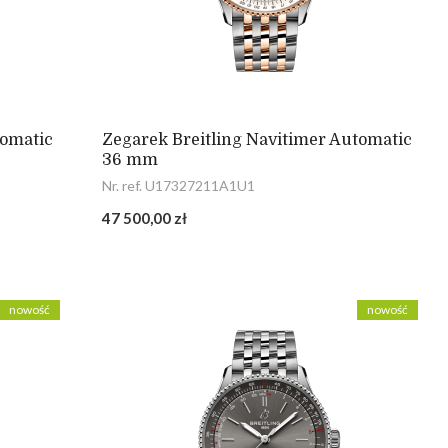
tomatic
Zegarek Breitling Navitimer Automatic
36 mm
Nr. ref. U17327211A1U1
47 500,00 zł
nowość
nowość