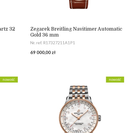
artz 32
Zegarek Breitling Navitimer Automatic
Gold 36 mm
Nr. ref. R17327211A1P1
69 000,00 zł
nowość
nowość