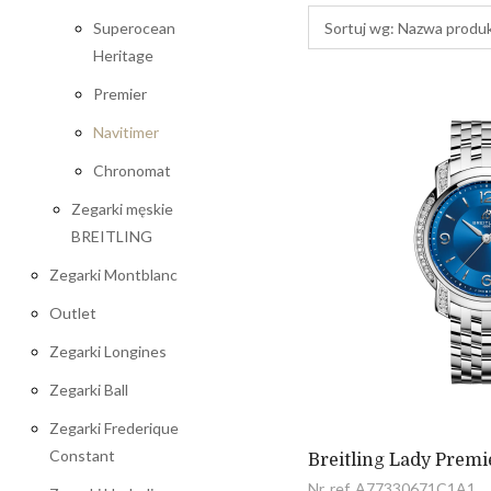
Superocean
Sortuj wg:
Nazwa produ
Heritage
Premier
Navitimer
Chronomat
Zegarki męskie
BREITLING
Zegarki Montblanc
Outlet
Zegarki Longines
Zegarki Ball
Zegarki Frederique
Constant
Breitling Lady Prem
Nr. ref. A77330671C1A1