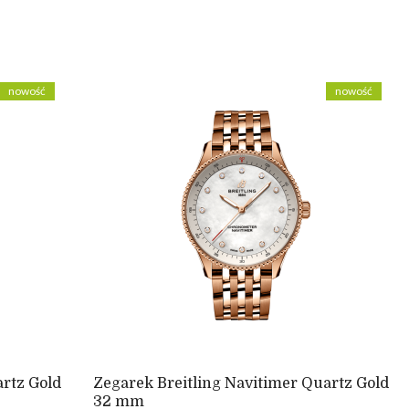
nowość
nowość
artz Gold
Zegarek Breitling Navitimer Quartz Gold
32 mm