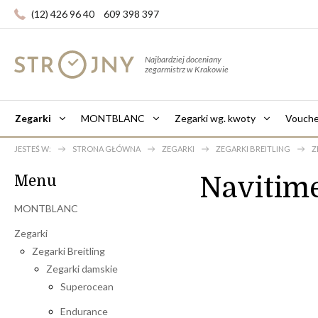
(12) 426 96 40
609 398 397
Najbardziej doceniany
zegarmistrz w Krakowie
Zegarki
MONTBLANC
Zegarki wg. kwoty
Vouche
JESTEŚ W:
STRONA GŁÓWNA
ZEGARKI
ZEGARKI BREITLING
Z
Navitim
Menu
MONTBLANC
Zegarki
Zegarki Breitling
Zegarki damskie
Superocean
Endurance