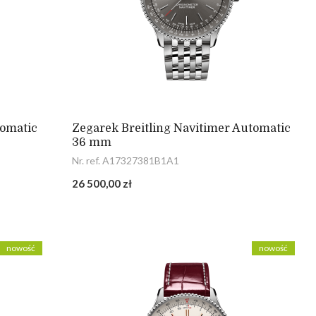
tomatic
Zegarek Breitling Navitimer Automatic
36 mm
Nr. ref. A17327381B1A1
26 500,00 zł
nowość
nowość