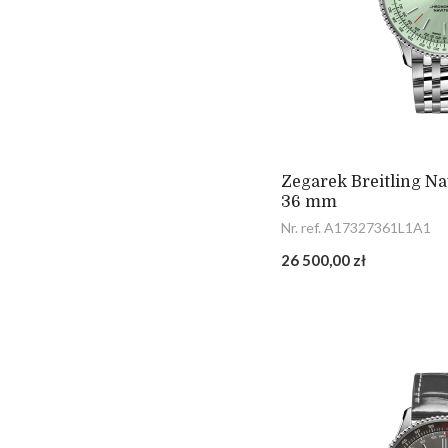
Zegarek Breitling N
36 mm
Nr. ref. A17327361L1A1
26 500,00 zł