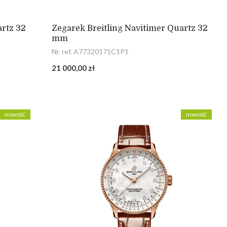
artz 32
Zegarek Breitling Navitimer Quartz 32
mm
Nr. ref. A77320171C1P1
21 000,00 zł
nowość
nowość