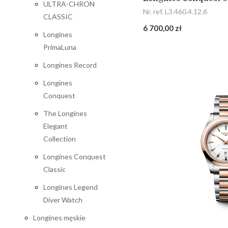
ULTRA-CHRON
Nr. ref. L3.460.4.12.6
CLASSIC
6 700,00 zł
Longines
PrimaLuna
Longines Record
Longines
Conquest
The Longines
Elegant
Collection
Longines Conquest
Classic
Longines Legend
Diver Watch
Longines męskie