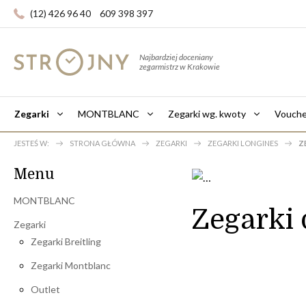
(12) 426 96 40
609 398 397
Najbardziej doceniany
zegarmistrz w Krakowie
Zegarki
MONTBLANC
Zegarki wg. kwoty
Vouche
JESTEŚ W:
STRONA GŁÓWNA
ZEGARKI
ZEGARKI LONGINES
Z
Menu
MONTBLANC
Zegarki
Zegarki
Zegarki Breitling
Zegarki Montblanc
Outlet