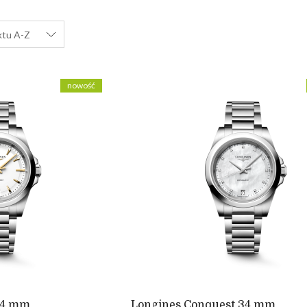
ktu A-Z
nowość
34 mm
Longines Conquest 34 mm