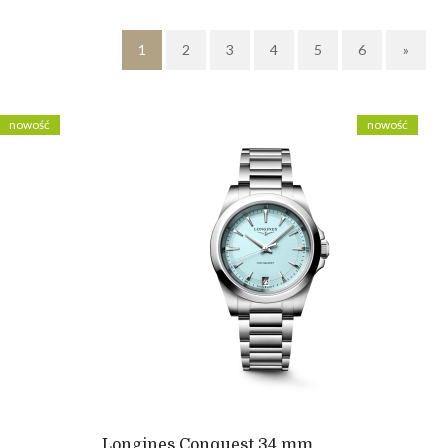
1
2
3
4
5
6
»
nowość
nowość
Longines Conquest 34 mm