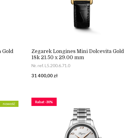
a Gold
Zegarek Longines Mini Dolcevita Gold
18k 21.50 x 29.00 mm
Nr. ref. L5.200.6.71.0
31 400,00 zł
Rabat -30%
nowość