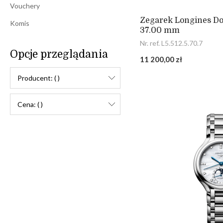
Vouchery
Zegarek Longines Dol
Komis
37.00 mm
Nr. ref. L5.512.5.70.7
Opcje przeglądania
11 200,00 zł
Producent: ( )
Cena: ( )