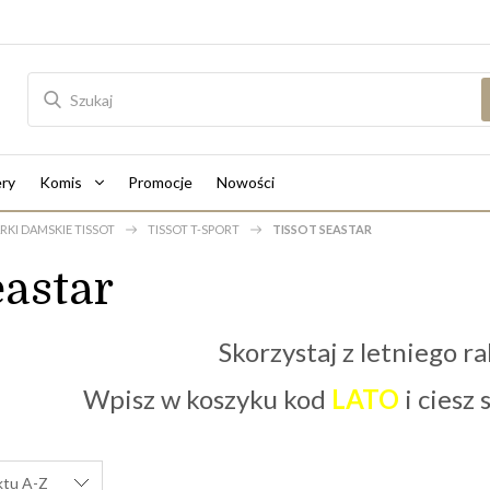
ry
Komis
Promocje
Nowości
RKI DAMSKIE TISSOT
TISSOT T-SPORT
TISSOT SEASTAR
eastar
Skorzystaj z letniego ra
Wpisz w koszyku kod
LATO
i ciesz
ktu A-Z