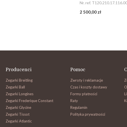
Nr. ref. T120.210.17.116.0
2 500,00 zł
Producenci
Pomoc
O
Zegarki Breitling
Zwroty i reklamacje
Z
Zegarki Ball
Czas i koszty dostawy
O
Zegarki Longines
Formy płatności
L
Zegarki Frederique Constant
Raty
K
Zegarki Glycine
Regulamin
Zegarki Tissot
Polityka prywatności
Zegarki Atlantic