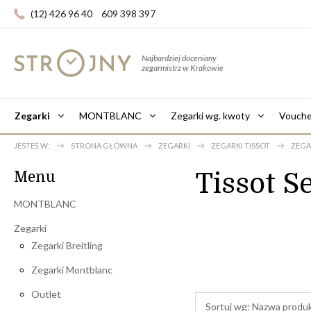
(12) 426 96 40
609 398 397
Najbardziej doceniany
zegarmistrz w Krakowie
Zegarki
MONTBLANC
Zegarki wg. kwoty
Vouche
JESTEŚ W:
STRONA GŁÓWNA
ZEGARKI
ZEGARKI TISSOT
ZEGA
Tissot S
Menu
MONTBLANC
Zegarki
Zegarki Breitling
Zegarki Montblanc
Outlet
Sortuj wg:
Nazwa produ