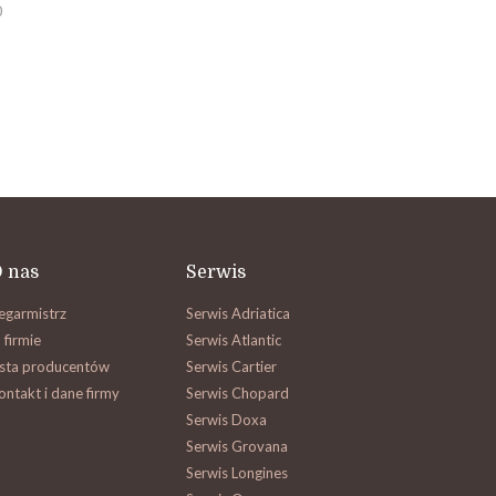
0
 nas
Serwis
egarmistrz
Serwis Adriatica
 firmie
Serwis Atlantic
ista producentów
Serwis Cartier
ontakt i dane firmy
Serwis Chopard
Serwis Doxa
Serwis Grovana
Serwis Longines