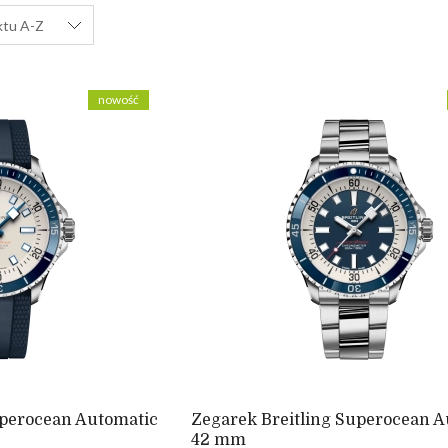
ktu A-Z
nowość
uperocean Automatic
Zegarek Breitling Superocean A
42 mm