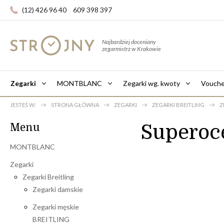
(12) 426 96 40
609 398 397
Najbardziej doceniany
zegarmistrz w Krakowie
Zegarki
MONTBLANC
Zegarki wg. kwoty
Vouche
JESTEŚ W:
STRONA GŁÓWNA
ZEGARKI
ZEGARKI BREITLING
Z
Superoc
Menu
MONTBLANC
Zegarki
Zegarki Breitling
Zegarki damskie
Zegarki męskie
BREITLING