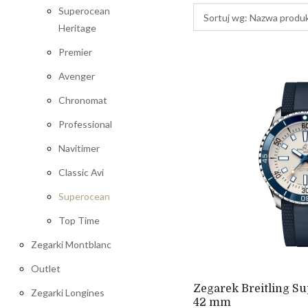
Superocean
Sortuj wg:
Nazwa produ
Heritage
Premier
Avenger
Chronomat
Professional
Navitimer
Classic Avi
Superocean
Top Time
Zegarki Montblanc
Outlet
Zegarek Breitling S
Zegarki Longines
42 mm