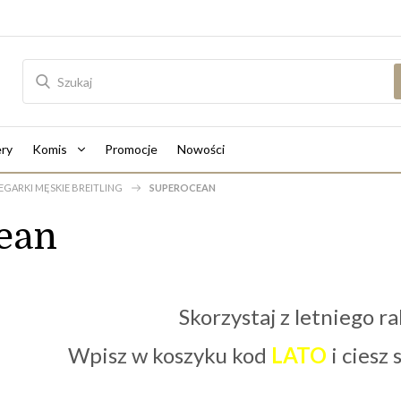
ry
Komis
Promocje
Nowości
EGARKI MĘSKIE BREITLING
SUPEROCEAN
ean
Skorzystaj z letniego ra
Wpisz w koszyku kod
LATO
i ciesz