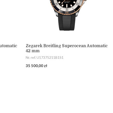
utomatic
Zegarek Breitling Superocean Automatic
42 mm
Nr. ref. U17375211B1S1
35 500,00 zł