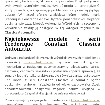
i parametry techniczne, jak i na stronę wizualną. Dzięki połączeniu
tych dwóch czynników, możesz wybrać produkt, który będzie Ci
służył przez lata, nie sprawiając problemów i cały czas wyglądając
dobrze. W naszej ofercie znajdziesz różne modele marki
Frederique Constant Geneve, łączące ponadczasowy, elegancki
design z najwyższą jakością wykonania. Wśród nich na szczególne
wyróżnienie zasługują dostępne w tej kategorii zegarki z linii
Classics Automatic
,
Najciekawsze modele z serii
Frederique Constant Classics
Automatic
Jednym z najbardziej klasycznych wśród klasycznych modeli jest z
pewnością
Innex Automatic.
Rzymskie znaczniki godzin,
mechanizm z naciągiem automatycznym, giloszowana tarcza,
datownik, centralny sekundnik i pozłacana koperta sprawiają, że
zegarek jest nie tylko praktyczny, ale również bardzo estetyczny.
Ten model z serii
Constant Classics Automatic
będzie
doskonałym wyborem niezależnie od wieku użytkownika. Dzięki
ponadczasowemu designowi zegarek dobrze wygląda w
połączeniu z różnymi stylizacjami i pasuje na wiele okazji.
Polecamy między innymi jeden z modeli z serii
Classic Automatic
,
wyposażony w pasek skórzany. To wyjątkowy model,