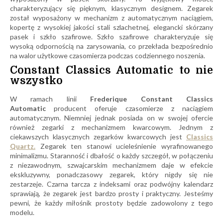
charakteryzujący się pięknym, klasycznym designem. Zegarek
został wyposażony w mechanizm z automatycznym naciągiem,
kopertę z wysokiej jakości stali szlachetnej, elegancki skórzany
pasek i szkło szafirowe. Szkło szafirowe charakteryzuje się
wysoką odpornością na zarysowania, co przekłada bezpośrednio
na walor użytkowe czasomierza podczas codziennego noszenia.
Constant Classics Automatic to nie
wszystko
W ramach linii
Frederique Constant Classics
Automatic
producent oferuje czasomierze z naciągiem
automatycznym. Niemniej jednak posiada on w swojej ofercie
również zegarki z mechanizmem kwarcowym. Jednym z
ciekawszych klasycznych zegarków kwarcowych jest
Classics
Quartz.
Zegarek ten stanowi ucieleśnienie wyrafinowanego
minimalizmu. Staranność i dbałość o każdy szczegół, w połączeniu
z niezawodnym, szwajcarskim mechanizmem daje w efekcie
ekskluzywny, ponadczasowy zegarek, który nigdy się nie
zestarzeje. Czarna tarcza z indeksami oraz podwójny kalendarz
sprawiają, że zegarek jest bardzo prosty i praktyczny. Jesteśmy
pewni, że każdy miłośnik prostoty będzie zadowolony z tego
modelu.