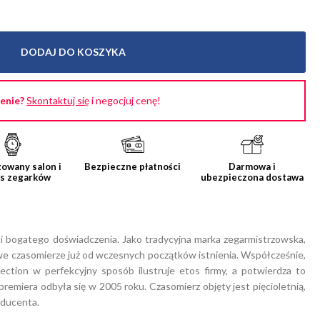
DODAJ DO KOSZYKA
cenie?
Skontaktuj się
i negocjuj cenę!
owany salon i
Bezpieczne płatności
Darmowa i
is zegarków
ubezpieczona dostawa
 i bogatego doświadczenia. Jako tradycyjna marka zegarmistrzowska,
 czasomierze już od wczesnych początków istnienia. Współcześnie,
ection w perfekcyjny sposób ilustruje etos firmy, a potwierdza to
a premiera odbyła się w 2005 roku. Czasomierz objęty jest pięcioletnią,
ducenta.