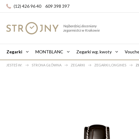
(12) 426 96 40
609 398 397
Najbardziej doceniany
zegarmistrz w Krakowie
Zegarki
MONTBLANC
Zegarki wg. kwoty
Vouche
JESTEŚ W:
STRONA GŁÓWNA
ZEGARKI
ZEGARKI LONGINES
Z