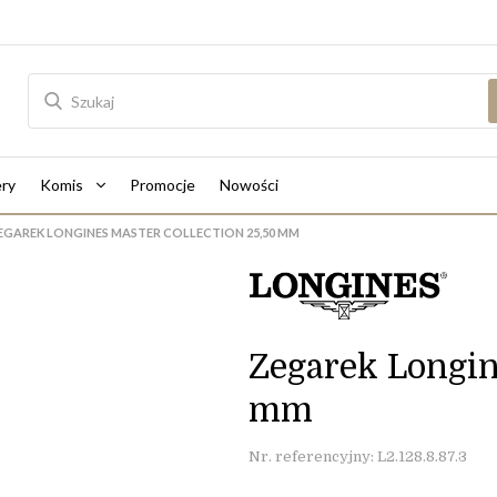
ry
Komis
Promocje
Nowości
EGAREK LONGINES MASTER COLLECTION 25,50 MM
Zegarek Longin
mm
Nr. referencyjny: L2.128.8.87.3