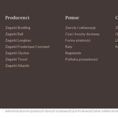
Producenci
Pomoc
O
Zegarki Breitling
Zwroty i reklamacje
Z
Zegarki Ball
Czas i koszty dostawy
O
Zegarki Longines
Formy płatności
L
Zegarki Frederique Constant
Raty
K
Zegarki Glycine
Regulamin
Zegarki Tissot
Polityka prywatności
Zegarki Atlantic
Administratorem podanych danych osobowych jest Krakowski Salon Jubilerski W. 