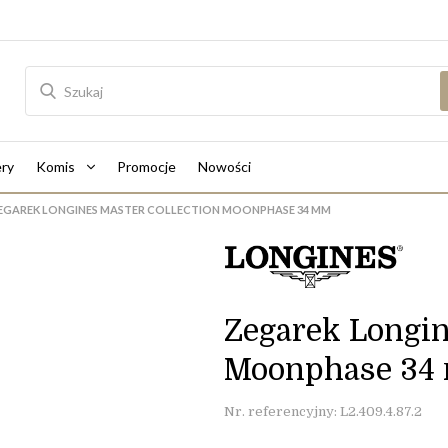
ry
Komis
Promocje
Nowości
EGAREK LONGINES MASTER COLLECTION MOONPHASE 34 MM
Zegarek Longin
Moonphase 34
Nr. referencyjny: L2.409.4.87.2