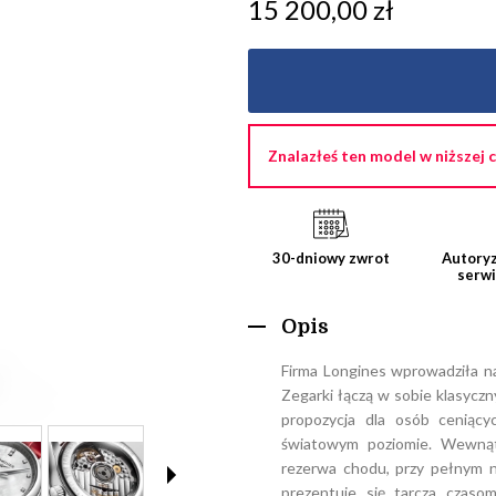
15 200,00 zł
Znalazłeś ten model w niższej 
30-dniowy zwrot
Autoryz
serw
Opis
Firma Longines wprowadziła n
Zegarki łączą w sobie klasyczn
propozycja dla osób ceniący
światowym poziomie. Wewnąt
rezerwa chodu, przy pełnym n
prezentuje się tarcza czaso