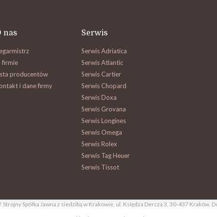
 nas
Serwis
egarmistrz
Serwis Adriatica
 firmie
Serwis Atlantic
ista producentów
Serwis Cartier
ontakt i dane firmy
Serwis Chopard
Serwis Doxa
Serwis Grovana
Serwis Longines
Serwis Omega
Serwis Rolex
Serwis Tag Heuer
Serwis Tissot
Strojny Spółka Jawna z siedzibą w Krakowie, ul. Księdza Dercza 3, 30-437 Kraków.
D