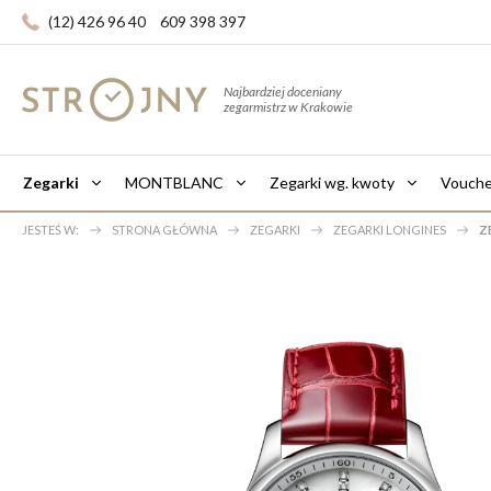
(12) 426 96 40
609 398 397
Najbardziej doceniany
zegarmistrz w Krakowie
Zegarki
MONTBLANC
Zegarki wg. kwoty
Vouche
JESTEŚ W:
STRONA GŁÓWNA
ZEGARKI
ZEGARKI LONGINES
Z