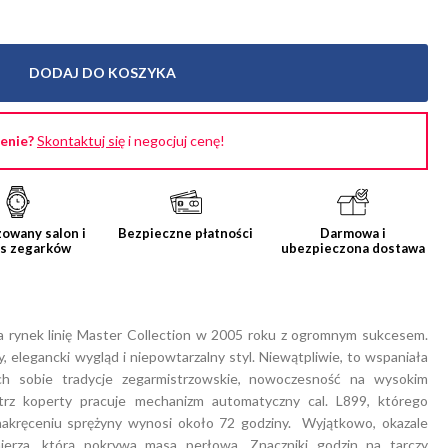
DODAJ DO KOSZYKA
cenie?
Skontaktuj się
i negocjuj cenę!
owany salon i
Bezpieczne płatności
Darmowa i
is zegarków
ubezpieczona dostawa
a rynek linię Master Collection w 2005 roku z ogromnym sukcesem.
y, elegancki wygląd i niepowtarzalny styl. Niewątpliwie, to wspaniała
ch sobie tradycje zegarmistrzowskie, nowoczesność na wysokim
rz koperty pracuje mechanizm automatyczny cal. L899, którego
akręceniu sprężyny wynosi około 72 godziny. Wyjątkowo, okazale
mierza, którą pokrywa masa perłowa. Znaczniki godzin na tarczy