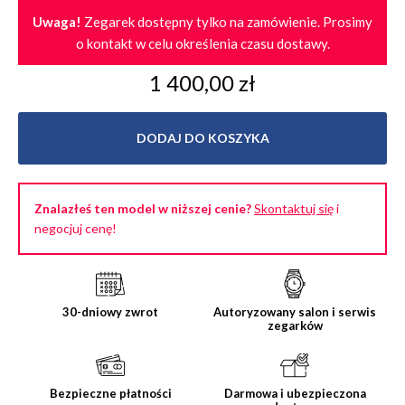
Uwaga!
Zegarek dostępny tylko na zamówienie. Prosimy
o kontakt w celu określenia czasu dostawy.
1 400,00 zł
DODAJ DO KOSZYKA
Znalazłeś ten model w niższej cenie?
Skontaktuj się
i
negocjuj cenę!
30-dniowy zwrot
Autoryzowany salon i serwis
zegarków
Bezpieczne płatności
Darmowa i ubezpieczona