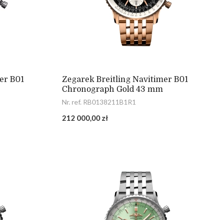
er B01
Zegarek Breitling Navitimer B01
Chronograph Gold 43 mm
Nr. ref. RB0138211B1R1
212 000,00 zł