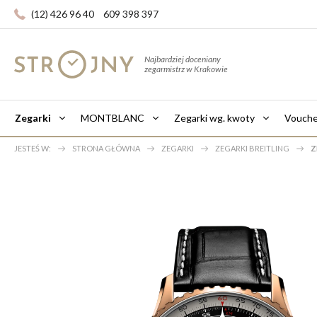
(12) 426 96 40
609 398 397
Najbardziej doceniany
zegarmistrz w Krakowie
Zegarki
MONTBLANC
Zegarki wg. kwoty
Vouche
JESTEŚ W:
STRONA GŁÓWNA
ZEGARKI
ZEGARKI BREITLING
Z