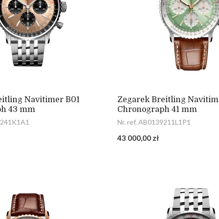
itling Navitimer B01
Zegarek Breitling Navitim
ph 43 mm
Chronograph 41 mm
38241K1A1
Nr. ref. AB0139211L1P1
43 000,00 zł