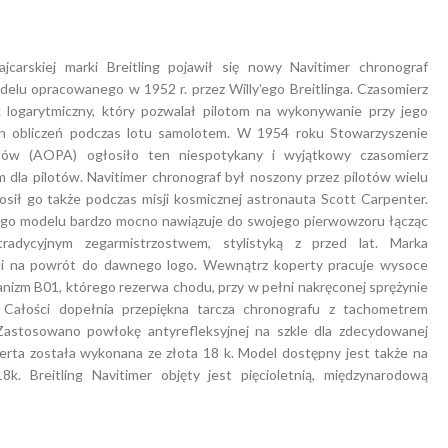
carskiej marki Breitling pojawił się nowy Navitimer chronograf
lu opracowanego w 1952 r. przez Willy’ego Breitlinga. Czasomierz
logarytmiczny, który pozwalał pilotom na wykonywanie przy jego
h obliczeń podczas lotu samolotem. W 1954 roku Stowarzyszenie
otów (AOPA) ogłosiło ten niespotykany i wyjątkowy czasomierz
m dla pilotów. Navitimer chronograf był noszony przez pilotów wielu
nosił go także podczas misji kosmicznej astronauta Scott Carpenter.
go modelu bardzo mocno nawiązuje do swojego pierwowzoru łącząc
radycyjnym zegarmistrzostwem, stylistyką z przed lat. Marka
mi na powrót do dawnego logo. Wewnątrz koperty pracuje wysoce
izm B01, którego rezerwa chodu, przy w pełni nakręconej sprężynie
Całości dopełnia przepiękna tarcza chronografu z tachometrem
Zastosowano powłokę antyrefleksyjnej na szkle dla zdecydowanej
erta została wykonana ze złota 18 k. Model dostępny jest także na
8k. Breitling Navitimer objęty jest pięcioletnią, międzynarodową