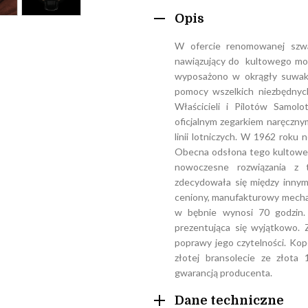
Opis
W ofercie renomowanej szwaj
nawiązujący do kultowego mode
wyposażono w okrągły suwak 
pomocy wszelkich niezbędnyc
Właścicieli i Pilotów Samol
oficjalnym zegarkiem naręczny
linii lotniczych. W 1962 roku 
Obecna odsłona tego kultowe
nowoczesne rozwiązania z t
zdecydowała się między inny
ceniony, manufakturowy mechan
w bębnie wynosi 70 godzin. 
prezentująca się wyjątkowo. 
poprawy jego czytelności. Kop
złotej bransolecie ze złota 1
gwarancją producenta.
Dane techniczne