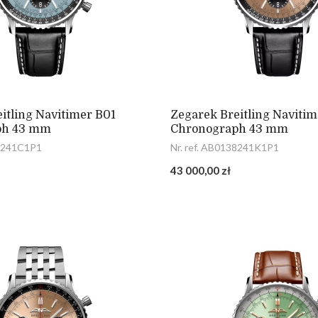
itling Navitimer B01
Zegarek Breitling Navitim
ph 43 mm
Chronograph 43 mm
38241C1P1
Nr. ref. AB0138241K1P1
43 000,00 zł