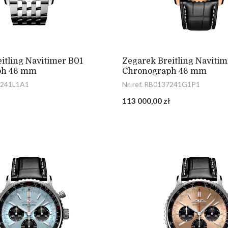
itling Navitimer B01
Zegarek Breitling Navitim
ph 46 mm
Chronograph 46 mm
37241L1A1
Nr. ref. RB0137241G1P1
113 000,00 zł