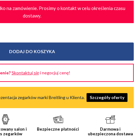
ko na zamówienie. Prosimy o kontakt w celu określenia czasu
dostawy.
DODAJ DO KOSZYKA
cenie?
Skontaktuj się
i negocjuj cenę!
zentacja zegarków marki Breitling u Klienta.
Szczegóły oferty
owany salon i
Bezpieczne płatności
Darmowa i
is zegarków
ubezpieczona dostawa