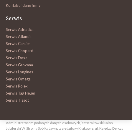
Kontakt i dane firmy
Serwis
Serwis Adriatica
Serwis Atlantic
Serwis Cartier
Serwis Chopard
Serwis Doxa
Serwis Grovana
Serwis Longines
Serwis Omega
Serwis Rolex
Serwis Tag Heuer
Serwis Tissot
Administratorem podanych danych osobowych jest Krakowski Salon
Jubilerski W. Strojny Spółka Jawna z siedzibą w Krakowie, ul. Księdza Dercza