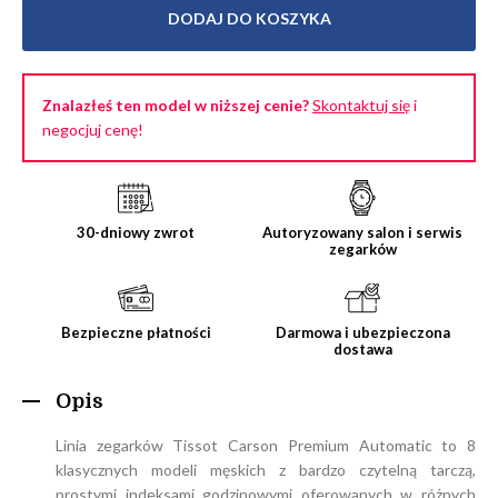
DODAJ DO KOSZYKA
Znalazłeś ten model w niższej cenie?
Skontaktuj się
i
negocjuj cenę!
30-dniowy zwrot
Autoryzowany salon i serwis
zegarków
Bezpieczne płatności
Darmowa i ubezpieczona
dostawa
Opis
Linia zegarków Tissot Carson Premium Automatic to 8
klasycznych modeli męskich z bardzo czytelną tarczą,
prostymi indeksami godzinowymi oferowanych w różnych