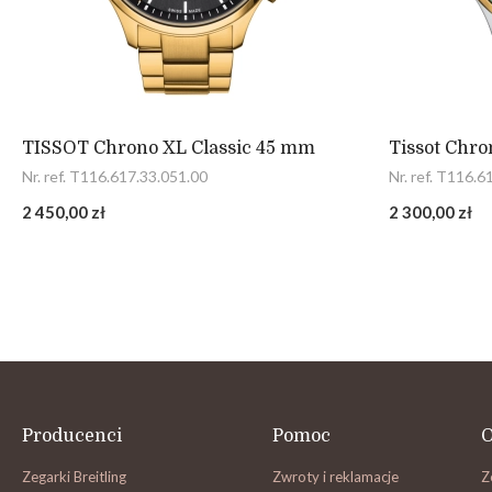
TISSOT Chrono XL Classic 45 mm
Tissot Chro
Nr. ref. T116.617.33.051.00
Nr. ref. T116.6
2 450,00 zł
2 300,00 zł
Producenci
Pomoc
O
Zegarki Breitling
Zwroty i reklamacje
Z