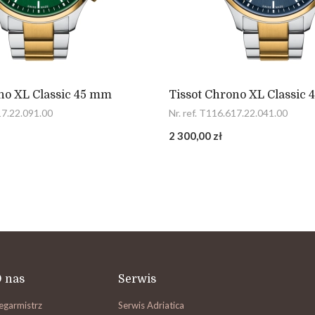
no XL Classic 45 mm
Tissot Chrono XL Classic
17.22.091.00
Nr. ref. T116.617.22.041.00
2 300,00 zł
 nas
Serwis
egarmistrz
Serwis Adriatica