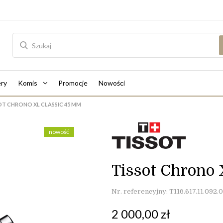
ry
Komis
Promocje
Nowości
OT CHRONO XL CLASSIC 45 MM
nowość
Tissot Chrono 
Nr. referencyjny: T116.617.11.092.
2 000,00 zł