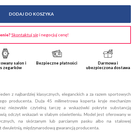
DODAJ DO KOSZYKA
cenie?
Skontaktuj się
i negocjuj cenę!
owany salon i
Bezpieczne płatności
Darmowa i
is zegarków
ubezpieczona dostawa
eden z najbardziej klasycznych, eleganckich a za razem sportowych
iego producenta. Duża 45 milimetrowa koperta kryje mechanizm
az niezwykle czytelną tarczę a wskazówki pokryte substancją
twią odczyt wskazań w słabym oświetleniu. Model jest oferowany w
tycznych, na skórzanym lub parcianym pasku albo na stalowej
est dwuletnią, międzynarodową gwarancją producenta.