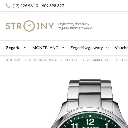
(12) 426 96 40
609 398 397
Najbardziej doceniany
zegarmistrz w Krakowie
Zegarki
MONTBLANC
Zegarki wg. kwoty
Vouche
JESTEŚ W:
STRONA GŁÓWNA
ZEGARKI
ZEGARKI TISSOT
TISS