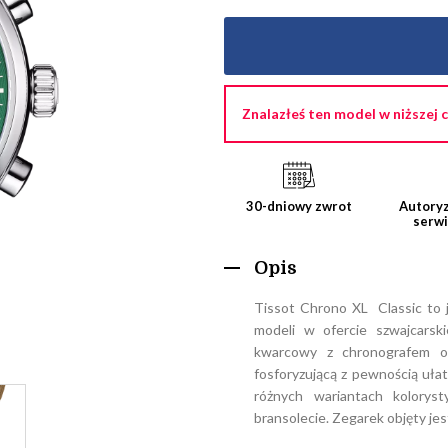
Znalazłeś ten model w niższej 
30-dniowy zwrot
Autoryz
serw
Opis
Tissot Chrono XL Classic to j
modeli w ofercie szwajcarsk
kwarcowy z chronografem or
fosforyzującą z pewnością uła
różnych wariantach kolorys
bransolecie. Zegarek objęty j