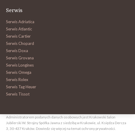
Serwis
Serwis Adriatica
Serwis Atlantic
Serwis Cartier
Serwis Chopard
Serwis Doxa
Serwis Grovana
Serwis Longines
Serwis Omega
Serwis Rolex
Serwis Tag Heuer
Serwis Tissot
Administratorem podanych danych osobowych jest Krakowski Salon
Jubilerski W. Strojny Spółka Jawna z siedzibą w Krakowie, ul. Księdza Dercza
3, 30-437 Kraków.
Dowiedz się więcej na temat ochrony prywatności.