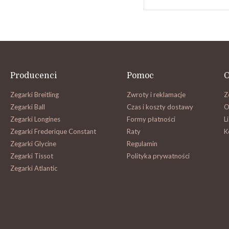
Producenci
Pomoc
O
Zegarki Breitling
Zwroty i reklamacje
Z
Zegarki Ball
Czas i koszty dostawy
O
Zegarki Longines
Formy płatności
L
Zegarki Frederique Constant
Raty
K
Zegarki Glycine
Regulamin
Zegarki Tissot
Polityka prywatności
Zegarki Atlantic