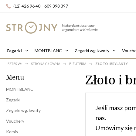
(12) 426 96 40
609 398 397
Najbardziej doceniany
zegarmistrz w Krakowie
Zegarki
MONTBLANC
Zegarki wg. kwoty
Vouche
JESTEŚ W:
STRONA GŁÓWNA
BIŻUTERIA
ZŁOTO I BRYLANTY
Złoto i 
Menu
MONTBLANC
Zegarki
Jeśli masz pom
Zegarki wg. kwoty
nas.
Vouchery
Umówimy się n
Komis