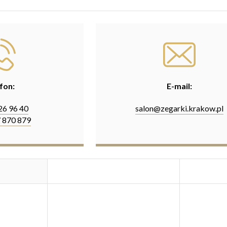
fon:
E-mail:
426 96 40
salon@zegarki.krakow.pl
 870 879