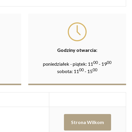
Godziny otwarcia:
00
00
poniedziałek - piątek: 11
- 19
00
00
sobota: 11
- 15
Strona Wilkom