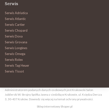
Serwis
Serwis Adriatica
Serwis Atlantic
Serwis Cartier
Serwis Chopard
Serwis Doxa
Serwis Grovana
Serwis Longines
Serwis Omega
Serwis Rolex
Serwis Tag Heuer
Serwis Tissot
Administratorem podanych danych osobowych jest Krakowski Salon
Jubilerski W. Strojny Spółka Jawna z siedzibą w Krakowie, ul. Księdza Dercza
3, 30-437 Kraków.
Dowiedz się więcej na temat ochrony prywatności.
Sklep internetowy Shoper.pl