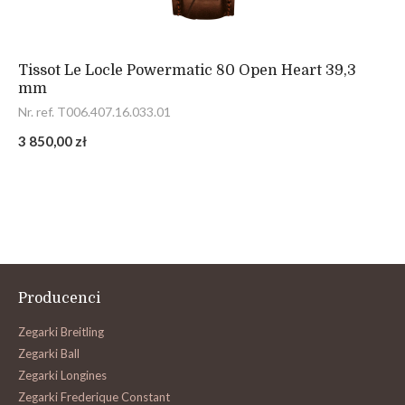
Tissot Le Locle Powermatic 80 Open Heart 39,3
mm
Nr. ref. T006.407.16.033.01
3 850,00 zł
Producenci
Zegarki Breitling
Zegarki Ball
Zegarki Longines
Zegarki Frederique Constant