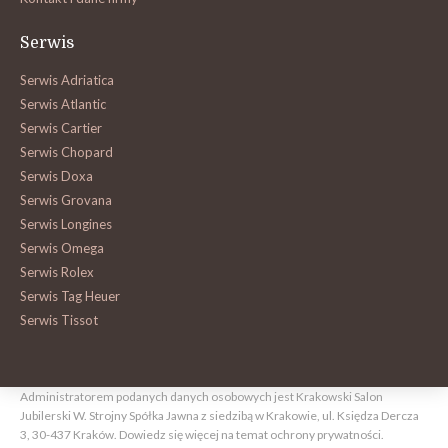
Serwis
Serwis Adriatica
Serwis Atlantic
Serwis Cartier
Serwis Chopard
Serwis Doxa
Serwis Grovana
Serwis Longines
Serwis Omega
Serwis Rolex
Serwis Tag Heuer
Serwis Tissot
Administratorem podanych danych osobowych jest Krakowski Salon
Jubilerski W. Strojny Spółka Jawna z siedzibą w Krakowie, ul. Księdza Dercza
3, 30-437 Kraków.
Dowiedz się więcej na temat ochrony prywatności.